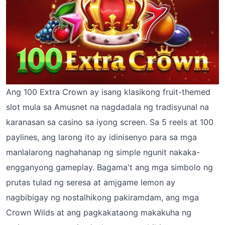
Ang 100 Extra Crown ay isang klasikong fruit-themed
slot mula sa Amusnet na nagdadala ng tradisyunal na
karanasan sa casino sa iyong screen. Sa 5 reels at 100
paylines, ang larong ito ay idinisenyo para sa mga
manlalarong naghahanap ng simple ngunit nakaka-
engganyong gameplay. Bagama't ang mga simbolo ng
prutas tulad ng seresa at amjgame lemon ay
nagbibigay ng nostalhikong pakiramdam, ang mga
Crown Wilds at ang pagkakataong makakuha ng