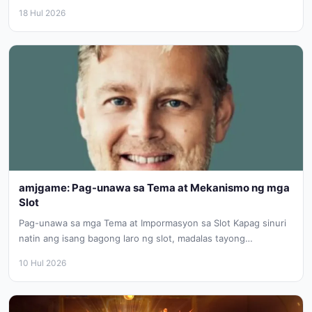
sa isang...
18 Hul 2026
amjgame: Pag-unawa sa Tema at Mekanismo ng mga
Slot
Pag-unawa sa mga Tema at Impormasyon sa Slot Kapag sinuri
natin ang isang bagong laro ng slot, madalas tayong
nahuhumaling...
10 Hul 2026