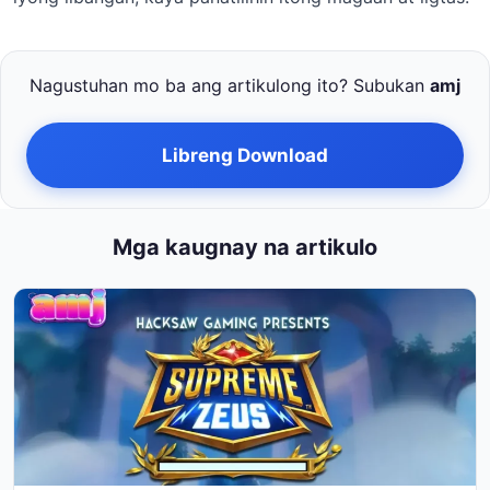
Nagustuhan mo ba ang artikulong ito? Subukan
amj
Libreng Download
Mga kaugnay na artikulo