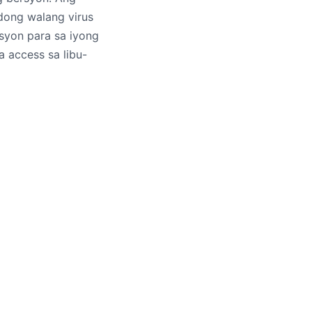
adong walang virus
syon para sa iyong
a access sa libu-