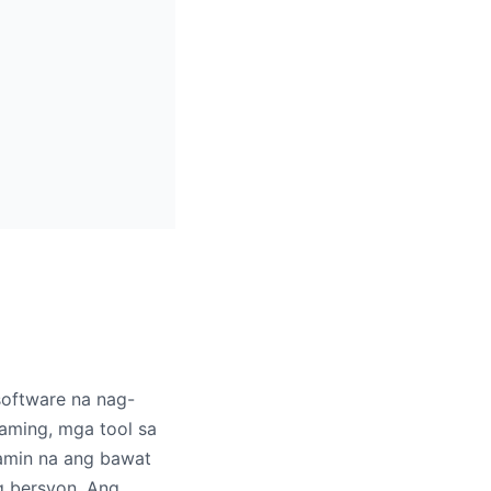
oftware na nag-
aming, mga tool sa
namin na ang bawat
g bersyon. Ang