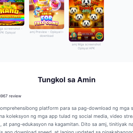
ga screenshot -
amj Preview - Opisyal I-
PK Opisyal
download
amj Mga screenshot
Opisyal APK
Tungkol sa Amin
3967 review
komprehensibong platform para sa pag-download ng mga s
a koleksyon ng mga app tulad ng social media, video stre
o, at pang-edukasyon na kagamitan. Dito sa amj, tinitiyak 
bilis ang download speed, at laging updated sa pinakabagon