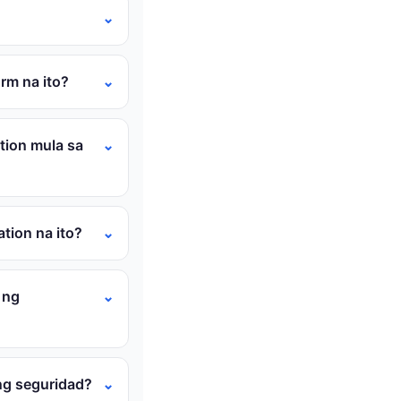
rm na ito?
tion mula sa
tion na ito?
 ng
ng seguridad?