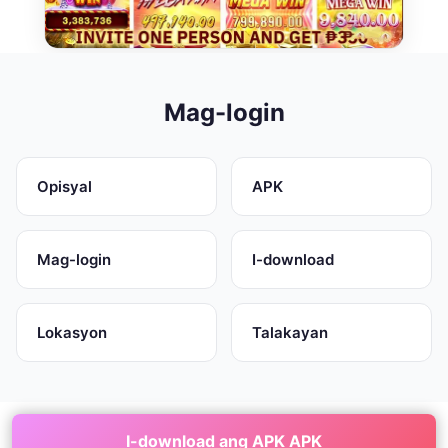
Mag-login
Opisyal
APK
Mag-login
I-download
Lokasyon
Talakayan
I-download ang APK APK