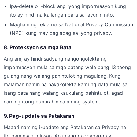
Ipa-delete o i-block ang iyong impormasyon kung
ito ay hindi na kailangan para sa layunin nito.
Maghain ng reklamo sa National Privacy Commission
(NPC) kung may paglabag sa iyong privacy.
8. Proteksyon sa mga Bata
Ang amj ay hindi sadyang nangongolekta ng
impormasyon mula sa mga batang wala pang 13 taong
gulang nang walang pahintulot ng magulang. Kung
malaman namin na nakakolekta kami ng data mula sa
isang bata nang walang kaukulang pahintulot, agad
naming itong buburahin sa aming system.
9. Pag-update sa Patakaran
Maaari naming i-update ang Patakaran sa Privacy na
ito paminsan-minsan. Anumang pagbabago ay