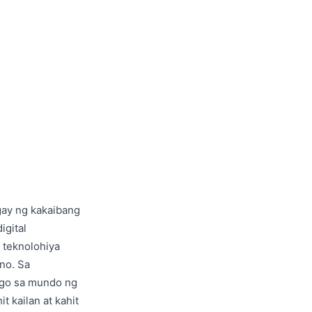
gay ng kakaibang
igital
 teknolohiya
no. Sa
ngo sa mundo ng
 kailan at kahit