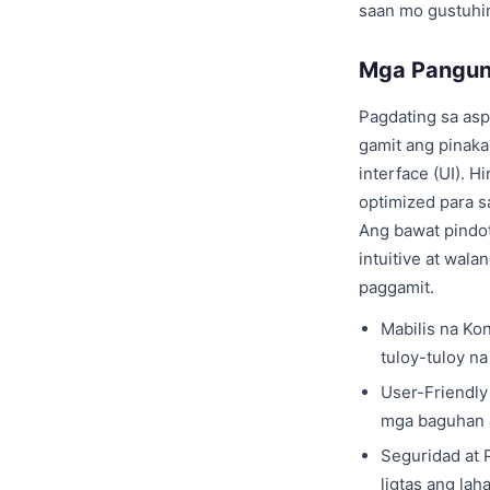
saan mo gustuhi
Mga Pangun
Pagdating sa asp
gamit ang pinaka
interface (UI). 
optimized para s
Ang bawat pindot
intuitive at wal
paggamit.
Mabilis na Ko
tuloy-tuloy na
User-Friendly
mga baguhan a
Seguridad at 
ligtas ang la