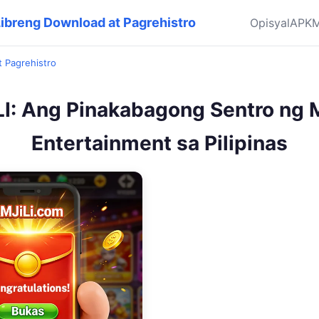
 Libreng Download at Pagrehistro
Opisyal
APK
M
t Pagrehistro
I: Ang Pinakabagong Sentro ng 
Entertainment sa Pilipinas