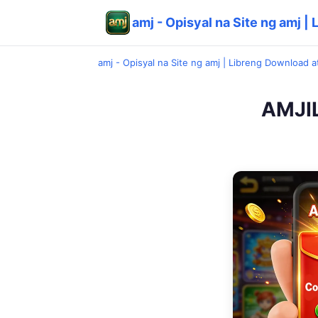
amj - Opisyal na Site ng amj |
amj - Opisyal na Site ng amj | Libreng Download a
AMJIL