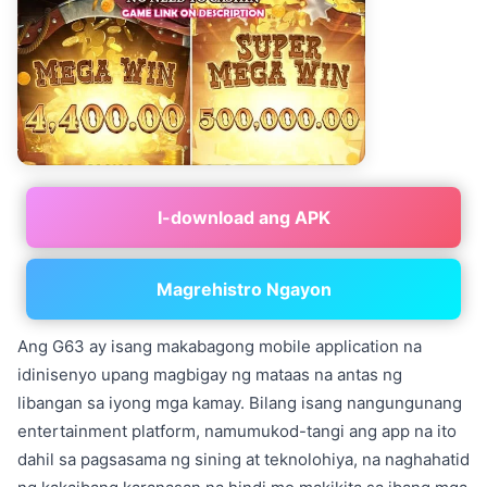
I-download ang APK
Magrehistro Ngayon
Ang G63 ay isang makabagong mobile application na
idinisenyo upang magbigay ng mataas na antas ng
libangan sa iyong mga kamay. Bilang isang nangungunang
entertainment platform, namumukod-tangi ang app na ito
dahil sa pagsasama ng sining at teknolohiya, na naghahatid