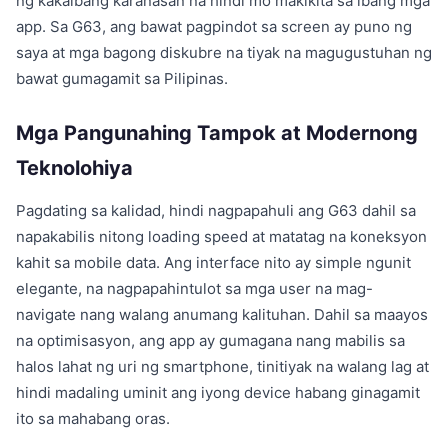
ng kakaibang karanasan na hindi mo makikita sa ibang mga
app. Sa G63, ang bawat pagpindot sa screen ay puno ng
saya at mga bagong diskubre na tiyak na magugustuhan ng
bawat gumagamit sa Pilipinas.
Mga Pangunahing Tampok at Modernong
Teknolohiya
Pagdating sa kalidad, hindi nagpapahuli ang G63 dahil sa
napakabilis nitong loading speed at matatag na koneksyon
kahit sa mobile data. Ang interface nito ay simple ngunit
elegante, na nagpapahintulot sa mga user na mag-
navigate nang walang anumang kalituhan. Dahil sa maayos
na optimisasyon, ang app ay gumagana nang mabilis sa
halos lahat ng uri ng smartphone, tinitiyak na walang lag at
hindi madaling uminit ang iyong device habang ginagamit
ito sa mahabang oras.