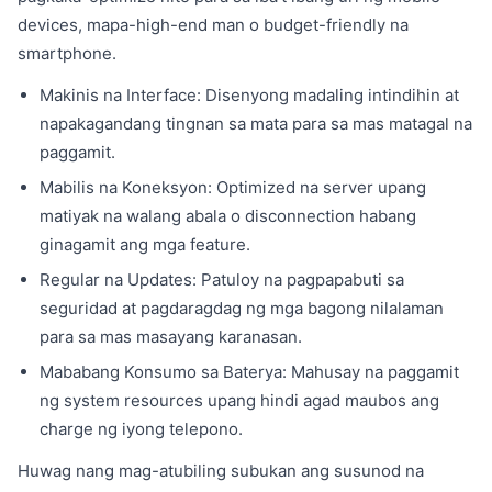
devices, mapa-high-end man o budget-friendly na
smartphone.
Makinis na Interface: Disenyong madaling intindihin at
napakagandang tingnan sa mata para sa mas matagal na
paggamit.
Mabilis na Koneksyon: Optimized na server upang
matiyak na walang abala o disconnection habang
ginagamit ang mga feature.
Regular na Updates: Patuloy na pagpapabuti sa
seguridad at pagdaragdag ng mga bagong nilalaman
para sa mas masayang karanasan.
Mababang Konsumo sa Baterya: Mahusay na paggamit
ng system resources upang hindi agad maubos ang
charge ng iyong telepono.
Huwag nang mag-atubiling subukan ang susunod na