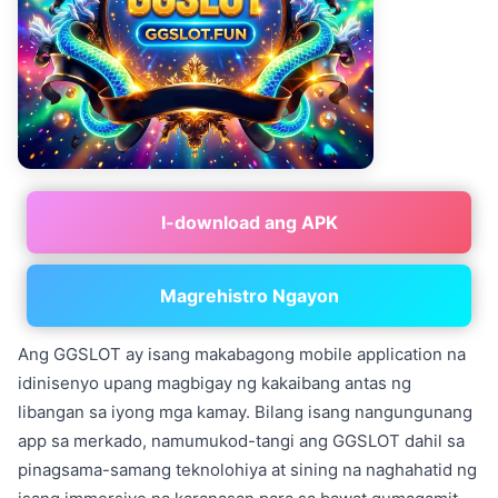
I-download ang APK
Magrehistro Ngayon
Ang GGSLOT ay isang makabagong mobile application na
idinisenyo upang magbigay ng kakaibang antas ng
libangan sa iyong mga kamay. Bilang isang nangungunang
app sa merkado, namumukod-tangi ang GGSLOT dahil sa
pinagsama-samang teknolohiya at sining na naghahatid ng