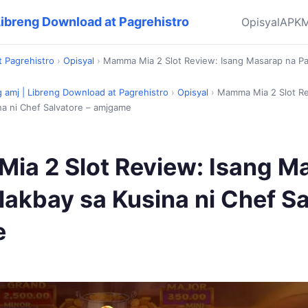
 Libreng Download at Pagrehistro
Opisyal
APK
M
t Pagrehistro
›
Opisyal
›
Mamma Mia 2 Slot Review: Isang Masarap na Pag
ng amj | Libreng Download at Pagrehistro
›
Opisyal
›
Mamma Mia 2 Slot Re
na ni Chef Salvatore – amjgame
ia 2 Slot Review: Isang M
lakbay sa Kusina ni Chef Sa
e