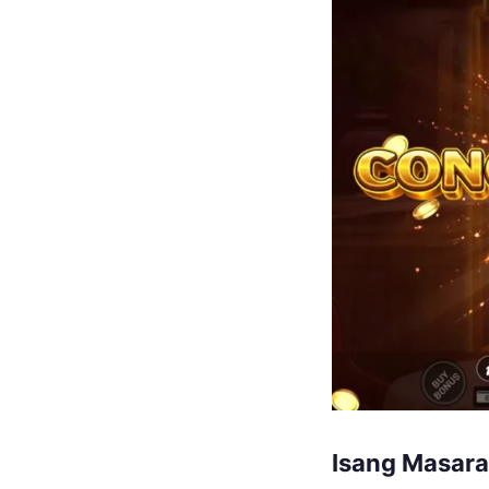
Isang Masara