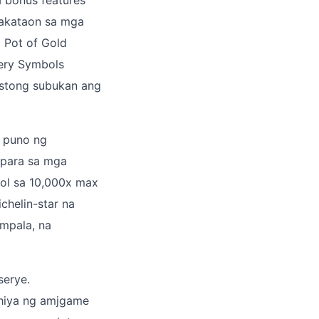
 bonus features
kakataon sa mga
 Pot of Gold
ery Symbols
ustong subukan ang
y puno ng
 para sa mga
bol sa 10,000x max
chelin-star na
impala, na
serye.
ohiya ng amjgame