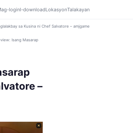
ag-login
I-download
Lokasyon
Talakayan
lalakbay sa Kusina ni Chef Salvatore – amjgame
view: Isang Masarap
asarap
lvatore –