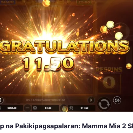
p na Pakikipagsapalaran: Mamma Mia 2 S