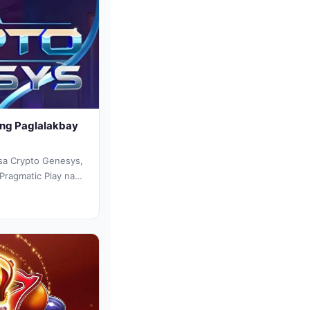
ng Paglalakbay
sa Crypto Genesys,
Pragmatic Play na