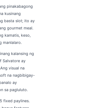
 ang pinakabagong
 na kusinang
 basta slot; ito ay
sang gourmet meal.
g kamatis, keso,
g manlalaro.
inang kalansing ng
f Salvatore ay
 Ang visual na
oft na nagbibigay-
panalo ay
n sa pagluluto.
fixed paylines.