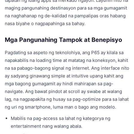
tapatan ng ibang apps sa merkado ngayon. Layunin nito na
maging pangunahing destinasyon para sa mga gumagamit
na naghahanap ng de-kalidad na pampalipas oras habang
nasa biyahe o nagpapahinga sa bahay.
Mga Pangunahing Tampok at Benepisyo
Pagdating sa aspeto ng teknolohiya, ang P65 ay kilala sa
napakabilis na loading time at matatag na koneksyon, kahit
na sa pabago-bagong signal ng internet. Ang interface nito
ay sadyang ginawang simple at intuitive upang kahit ang
mga bagong gumagamit ay hindi mahirapan sa pag-
navigate. Ang bawat pindot at scroll ay swabe at walang
lag, na nagpapakita ng husay sa pag-optimize para sa lahat
ng uri ng smartphone, luma man o bago ang modelo.
Mabilis na pag-access sa lahat ng kategorya ng
entertainment nang walang abala.