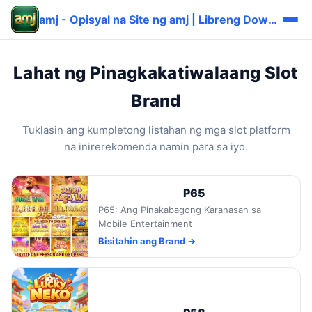
amj - Opisyal na Site ng amj | Libreng Download at Pagrehistro
Lahat ng Pinagkakatiwalaang Slot
Brand
Tuklasin ang kumpletong listahan ng mga slot platform
na inirerekomenda namin para sa iyo.
P65
P65: Ang Pinakabagong Karanasan sa
Mobile Entertainment
Bisitahin ang Brand →