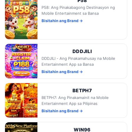
P58
P58: Ang Pinakabagong Destinasyon ng
Mobile Entertainment sa Bansa
Bisitahin ang Brand →
DDDJILI
DDDJILI - Ang Pinakamahusay na Mobile
Entertainment App sa Bansa
Bisitahin ang Brand →
BETPH7
BETPH7: Ang Pinakamainit na Mobile
Entertainment App sa Pilipinas
Bisitahin ang Brand →
WIN96