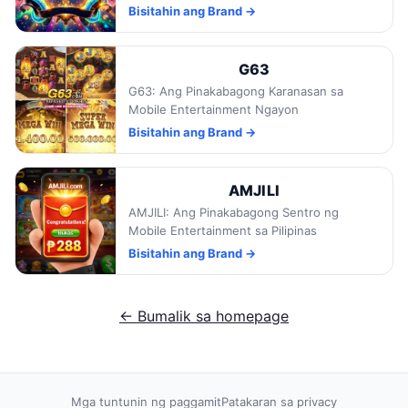
Bisitahin ang Brand →
G63
G63: Ang Pinakabagong Karanasan sa
Mobile Entertainment Ngayon
Bisitahin ang Brand →
AMJILI
AMJILI: Ang Pinakabagong Sentro ng
Mobile Entertainment sa Pilipinas
Bisitahin ang Brand →
← Bumalik sa homepage
Mga tuntunin ng paggamit
Patakaran sa privacy