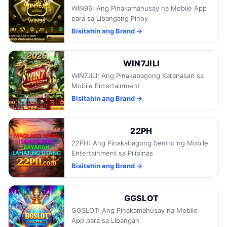
WIN96: Ang Pinakamahusay na Mobile App
para sa Libangang Pinoy
Bisitahin ang Brand →
WIN7JILI
WIN7JILI: Ang Pinakabagong Karanasan sa
Mobile Entertainment
Bisitahin ang Brand →
22PH
22PH: Ang Pinakabagong Sentro ng Mobile
Entertainment sa Pilipinas
Bisitahin ang Brand →
GGSLOT
GGSLOT: Ang Pinakamahusay na Mobile
App para sa Libangan